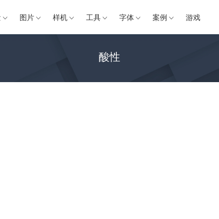
量
图片
样机
工具
字体
案例
游戏
酸性