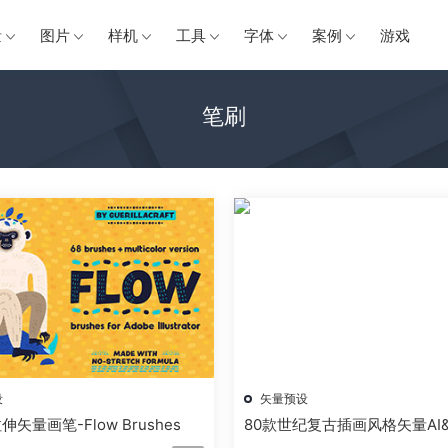
量
图片
样机
工具
字体
案例
游戏
笔刷
设
矢量预设
伸矢量画笔-Flow Brushes
80款世纪复古插画风格矢量AI&
刷