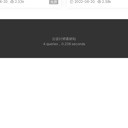
6-20
2.33k
2022-06-20
2.38k
免费
云设计师素材站
4 queries
，
0.236 seconds