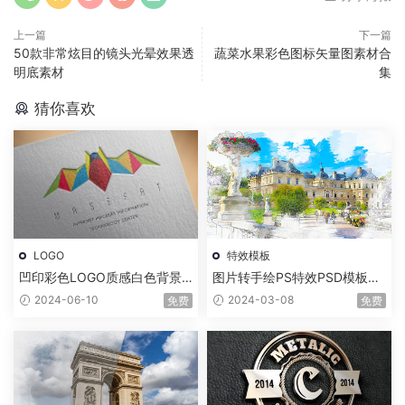
上一篇
下一篇
50款非常炫目的镜头光晕效果透
蔬菜水果彩色图标矢量图素材合
明底素材
集
猜你喜欢
LOGO
特效模板
凹印彩色LOGO质感白色背景
图片转手绘PS特效PSD模板一
样机
键生成
2024-06-10
2024-03-08
免费
免费