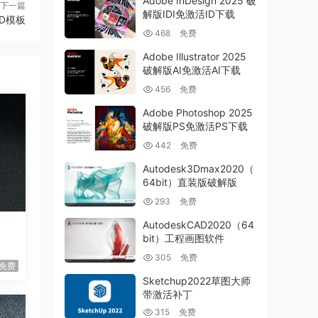
Adobe InDesign 2025 破
下一篇
解版IDI免激活ID下载
D模板
468
免费
Adobe Illustrator 2025
破解版AI免激活AI下载
456
免费
Adobe Photoshop 2025
破解版PS免激活PS下载
442
免费
Autodesk3Dmax2020（
64bit）直装版破解版
293
免费
AutodeskCAD2020（64
bit）工程画图软件
305
免费
免费
Sketchup2022草图大师
带激活补丁
315
免费