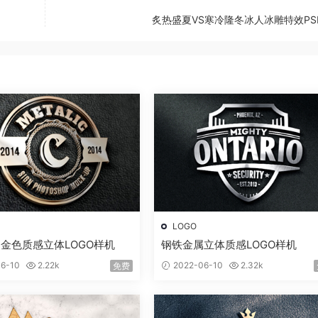
炙热盛夏VS寒冷隆冬冰人冰雕特效PS
LOGO
金色质感立体LOGO样机
钢铁金属立体质感LOGO样机
6-10
2.22k
2022-06-10
2.32k
免费