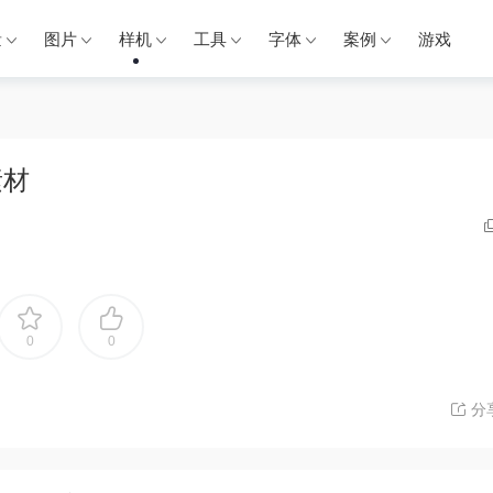
量
图片
样机
工具
字体
案例
游戏
素材
0
0
分