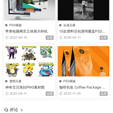
PSD模版
合成元素
苹果电脑网页立体展示样机
15款塑料箔包透明覆盖PSD模
板素材
2022-06-10
2026-05-11
免费
免费
透明元素
PSD模版
神奇宝贝免扣PNG素材图
咖啡包装 Coffee Package Mo
ckup PSD
2022-06-11
2023-11-25
免费
免费
评论
0