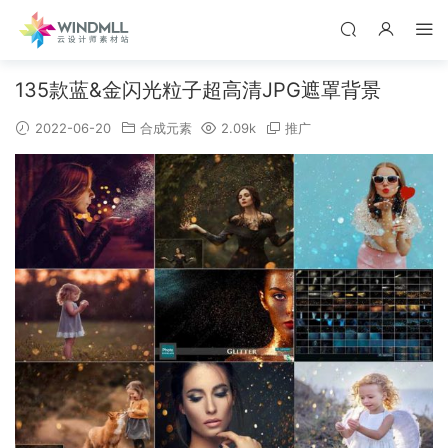
135款蓝&金闪光粒子超高清JPG遮罩背景
2022-06-20
合成元素
2.09k
推广