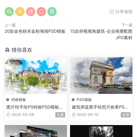
分享海报
上一篇
下一篇
20款金色粉末金粉海报PSD模板
15款仰视视角建筑-企业画册配图
JPG素材
猜你喜欢
特效模板
PSD模版
图片转手绘PS特效PSD模板一
建筑师蓝图手绘照片效果PSD
键生成
模板
2024-03-08
2022-06-10
免费
免费