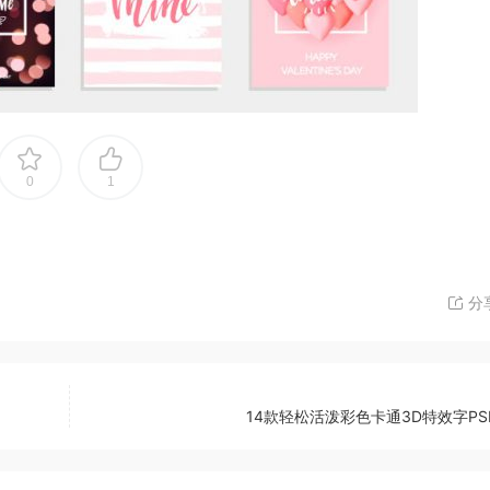
0
1
分
14款轻松活泼彩色卡通3D特效字PS