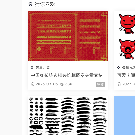
猜你喜欢
矢量元素
矢量元
中国红传统边框装饰框图案矢量素材
可爱卡
2025-03-06
336
2022-0
免费