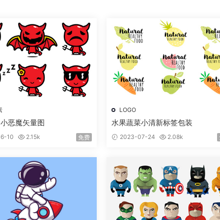
素
LOGO
通小恶魔矢量图
水果蔬菜小清新标签包装
6-10
2.15k
2023-07-24
2.08k
免费