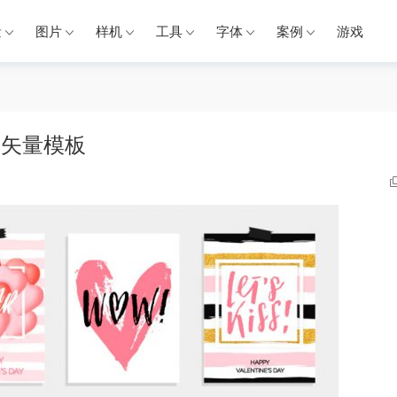
量
图片
样机
工具
字体
案例
游戏
画矢量模板