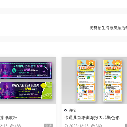
街舞招生海报舞蹈活
海报
乐撕纸展板
卡通儿童培训海报孟菲斯色彩
2-15
488
2023-12-15
369
免费