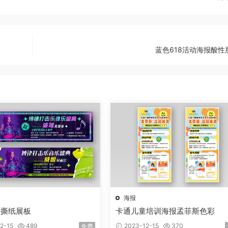
蓝色618活动海报酸性
海报
乐撕纸展板
卡通儿童培训海报孟菲斯色彩
2-15
489
2023-12-15
370
免费