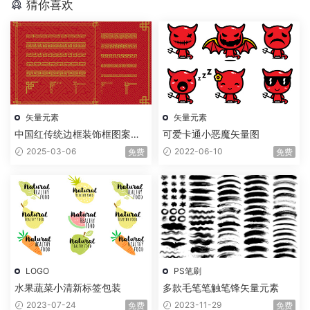
猜你喜欢
矢量元素
矢量元素
中国红传统边框装饰框图案矢
可爱卡通小恶魔矢量图
量素材
2025-03-06
2022-06-10
免费
免费
LOGO
PS笔刷
水果蔬菜小清新标签包装
多款毛笔笔触笔锋矢量元素
2023-07-24
2023-11-29
免费
免费